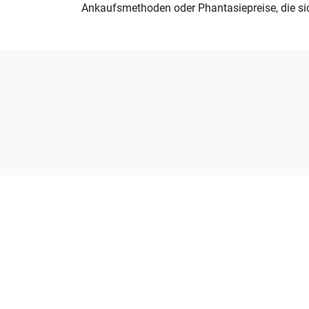
Ankaufsmethoden oder Phantasiepreise, die sic
Mit Goldankauf-Pro24 am Gold p
Bereits nach 2-3 Tagen Gutschr