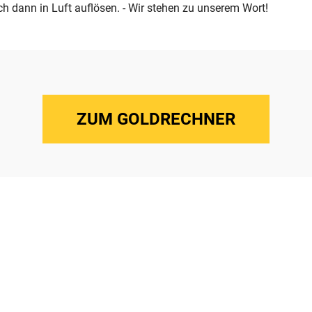
h dann in Luft auflösen. - Wir stehen zu unserem Wort!
ZUM GOLDRECHNER
rofitieren! Ankaufspreise & Abwicklung des Verkaufs: Diskrete
ift des Auszahlungsbetrages auf Ihrem Bankkonto.