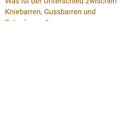
Was ist der Unterschied zwischen
Kniebarren, Gussbarren und
Prägebarren?
Der Gussbarren ist, wie der Name vermuten lässt,
gegossen. Das sind meistens Barren ab 250g - die
gegossenen Barren sind gröber in der Optik und haben
runde Kanten - auch erscheint die Oberfläche meist matt.
Das bedeutet aber keinen Qualitätsverlust. Im Gegensatz
dazu werden Prägebarren geprägt und erscheinen dadurch
feiner. Kniebarren sind auch Prägebarren - jedoch weisen
sie ein zusätzliches Sicherheitszeichen auf - das
Kniegramm. Das Kniegramm ist ein Patent der Schweizer
Firma Landis & Gyr Communication.
Ankaufspreise