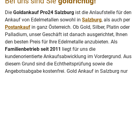
Bei uns sind Sie
goldrichtig!
Die
Goldankauf Pro24 Salzburg
ist die Anlaufstelle für den
Ankauf von Edelmetallen sowohl in
Salzburg
, als auch per
Postankauf
in ganz Österreich. Ob Gold, Silber, Platin oder
Palladium, unser Geschäft ist danach ausgerichtet, Ihnen
den besten Preis für Ihre Edelmetalle anzubieten. Als
Familienbetrieb seit 2011
liegt für uns die
kundenorientierte Ankaufsabwicklung im Vordergrund. Aus
diesem Grund sind die Echtheitsprüfung sowie die
Angebotsabgabe kostenfrei. Gold Ankauf in Salzburg nur
bei Goldankauf Pro24!
Die Gold Ankaufspreise sowie der
Tageskurs
für die
Edelmetalle werden täglich auf unserer Webseite
offengelegt und aktualisiert. Sie können schnell und
einfach das Gewicht des Edelmetalls, ob Erbschmuck,
Silberware,
Goldmünzen
oder Platinschmuck, in den
Goldrechner
eingeben und den Ankaufspreis berechnen
lassen.